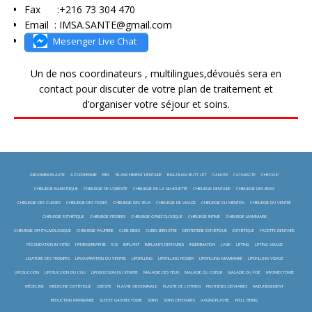
Fax :+216 73 304 470
Email : IMSA.SANTE@gmail.com
Mesenger Live Chat
Un de nos coordinateurs , multilingues,dévoués sera en
contact pour discuter de votre plan de traitement et
d’organiser votre séjour et soins.
ABDOMINOPLASTIE
AZOOSPERMIE
BBL
BLANCHIMENT DENTAIRE
BRAZILIAN BUTT LIFT
CANCER
CATARACTE
CHECKUP
CHIRURGIE BARIATRIQUE
CHIRURGIE DE L'OBÉSITÉ
CHIRURGIE DE LA SILHOUETTE
CHIRURGIE DENTAIRE
CHIRURGIE DES BRAS
CHIRURGIE DES CUISSES
CHIRURGIE DES FESSES
CHIRURGIE DES YEUX
CHIRURGIE DE VISAGE
CHIRURGIE DU MENTON
CHIRURGIE DU VENTRE
CHIRURGIE ESTHÉTIQUE
CHIRURGIE FESSIERS
CHIRURGIE GYNÉCOLOGIQUE
CHIRURGIE INTIME
CHIRURGIE MAMMAIRE
CHIRURGIE OPHTALMOLOGIQUE
CHIRURGIE PAUPIÈRE
CURE RIDES
CURES BIEN-ÊTRE
DENTISTERIE ESTHÉTIQUE
ESTHÉTIQUE
FACETTE DENTAIRE
FÉCONDATION IN VITRO
HYMENORRAPHIE
ICSI
IMPLANT
IMPLANTS DENTAIRES
INSÉMINATION
LASIK
LIFTING
LIFTING VISAGE
LIGATURE DES TROMPES
LIPOASPIRATION DU VENTRE
LIPOFILLING
LIPOFILLING FESSIER
LIPOFILLING MAMMAIRE
LIPOFILLING VISAGE
LIPOSUCCION
LIPOSUCCION DU COU
LIPOSUCCION DU VENTRE
MALADIE DES YEUX
MALADIE DU COEUR
MALADIE DU FOIE
MYOMECTOMIE
MÉDECINE
MÉDECINE ESTHÉTIQUE
OBESITE
PLASTIE ABDOMINALE
PLASTIE DE L'HYMEN
PROTHÈSES DENTAIRES
RAJEUNISSEMENT
RÉDUCTION MAMMAIRE
SLEEVE GASTRECTOMIE
SOINS
SOINS DENTAIRES
VAGINOPLASTIE
WELL BEING