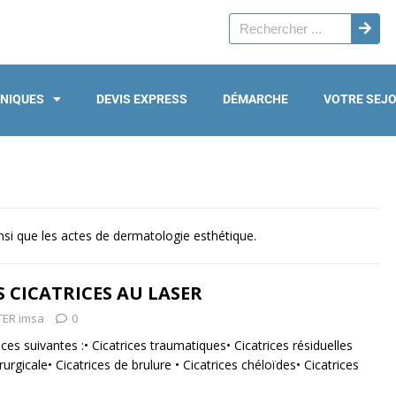
INIQUES
DEVIS EXPRESS
DÉMARCHE
VOTRE SEJ
si que les actes de dermatologie esthétique.
 CICATRICES AU LASER
ER imsa
0
ices suivantes :• Cicatrices traumatiques• Cicatrices résiduelles
urgicale• Cicatrices de brulure • Cicatrices chéloïdes• Cicatrices