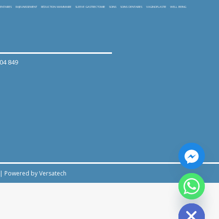
ENTAIRES
RAJEUNISSEMENT
RÉDUCTION MAMMAIRE
SLEEVE GASTRECTOMIE
SOINS
SOINS DENTAIRES
VAGINOPLASTIE
WELL BEING
404 849
|
Powered by Versatech
Hide chaty