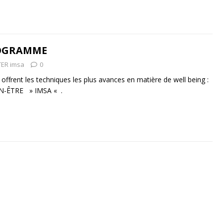
ROGRAMME
ER imsa
0
offrent les techniques les plus avances en matière de well being :
N-ÊTRE » IMSA « .