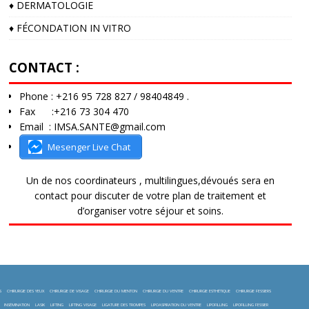
♦️ DERMATOLOGIE
♦️ FÉCONDATION IN VITRO
CONTACT :
Phone : +216 95 728 827 / 98404849 .
Fax :+216 73 304 470
Email : IMSA.SANTE@gmail.com
Mesenger Live Chat
Un de nos coordinateurs , multilingues,dévoués sera en
contact pour discuter de votre plan de traitement et
d’organiser votre séjour et soins.
S
CHIRURGIE DES YEUX
CHIRURGIE DE VISAGE
CHIRURGIE DU MENTON
CHIRURGIE DU VENTRE
CHIRURGIE ESTHÉTIQUE
CHIRURGIE FESSIERS
INSÉMINATION
LASIK
LIFTING
LIFTING VISAGE
LIGATURE DES TROMPES
LIPOASPIRATION DU VENTRE
LIPOFILLING
LIPOFILLING FESSIER