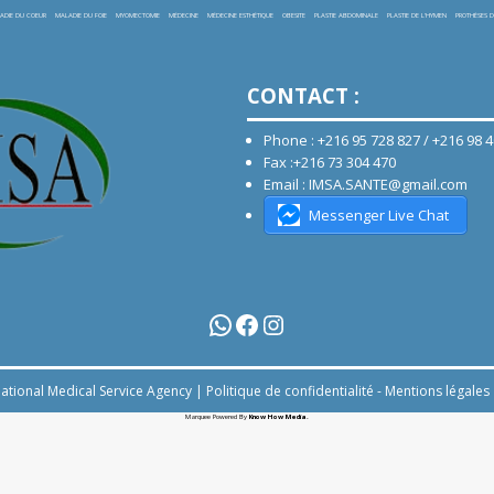
ADIE DU COEUR
MALADIE DU FOIE
MYOMECTOMIE
MÉDECINE
MÉDECINE ESTHÉTIQUE
OBESITE
PLASTIE ABDOMINALE
PLASTIE DE L'HYMEN
PROTHÈSES D
CONTACT :
Phone : +216 95 728 827 / +216 98 
Fax :+216 73 304 470
Email : IMSA.SANTE@gmail.com
Messenger Live Chat
ational Medical Service Agency |
Politique de confidentialité
-
Mentions légales
Marquee Powered By
Know How Media
.