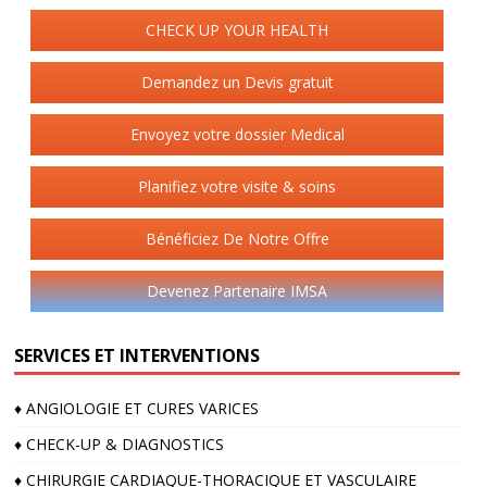
CHECK UP YOUR HEALTH
Demandez un Devis gratuit
Envoyez votre dossier Medical
Planifiez votre visite & soins
Bénéficiez De Notre Offre
Devenez Partenaire IMSA
SERVICES ET INTERVENTIONS
♦️ ANGIOLOGIE ET CURES VARICES
♦️ CHECK-UP & DIAGNOSTICS
♦️ CHIRURGIE CARDIAQUE-THORACIQUE ET VASCULAIRE