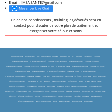
Email : IMSA.SANTE@gmail.com
Mesenger Live Chat
Un de nos coordinateurs , multilingues,dévoués sera en
contact pour discuter de votre plan de traitement et
d’organiser votre séjour et soins.
ABDOMINOPLASTIE
AZOOSPERMIE
BBL
BLANCHIMENT DENTAIRE
BRAZILIAN BUTT LIFT
CANCER
CATARACTE
CHECKUP
CHIRURGIE BARIATRIQUE
CHIRURGIE DE L'OBÉSITÉ
CHIRURGIE DE LA SILHOUETTE
CHIRURGIE DENTAIRE
CHIRURGIE DES BRAS
CHIRURGIE DES CUISSES
CHIRURGIE DES FESSES
CHIRURGIE DES YEUX
CHIRURGIE DE VISAGE
CHIRURGIE DU MENTON
CHIRURGIE DU VENTRE
CHIRURGIE ESTHÉTIQUE
CHIRURGIE FESSIERS
CHIRURGIE GYNÉCOLOGIQUE
CHIRURGIE INTIME
CHIRURGIE MAMMAIRE
CHIRURGIE OPHTALMOLOGIQUE
CHIRURGIE PAUPIÈRE
CURE RIDES
CURES BIEN-ÊTRE
DENTISTERIE ESTHÉTIQUE
ESTHÉTIQUE
FACETTE DENTAIRE
FÉCONDATION IN VITRO
HYMENORRAPHIE
ICSI
IMPLANT
IMPLANTS DENTAIRES
INSÉMINATION
LASIK
LIFTING
LIFTING VISAGE
LIGATURE DES TROMPES
LIPOASPIRATION DU VENTRE
LIPOFILLING
LIPOFILLING FESSIER
LIPOFILLING MAMMAIRE
LIPOFILLING VISAGE
LIPOSUCCION
LIPOSUCCION DU COU
LIPOSUCCION DU VENTRE
MALADIE DES YEUX
MALADIE DU COEUR
MALADIE DU FOIE
MYOMECTOMIE
MÉDECINE
MÉDECINE ESTHÉTIQUE
OBESITE
PLASTIE ABDOMINALE
PLASTIE DE L'HYMEN
PROTHÈSES DENTAIRES
RAJEUNISSEMENT
RÉDUCTION MAMMAIRE
SLEEVE GASTRECTOMIE
SOINS
SOINS DENTAIRES
VAGINOPLASTIE
WELL BEING