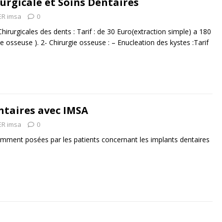
urgicale et Soins Dentaires
R imsa
0
Chirurgicales des dents : Tarif : de 30 Euro(extraction simple) a 180
ie osseuse ). 2- Chirurgie osseuse : – Enucleation des kystes :Tarif
ntaires avec IMSA
R imsa
0
emment posées par les patients concernant les implants dentaires