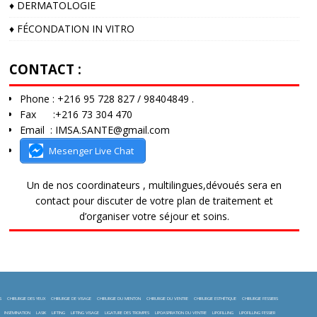
♦️ DERMATOLOGIE
♦️ FÉCONDATION IN VITRO
CONTACT :
Phone : +216 95 728 827 / 98404849 .
Fax :+216 73 304 470
Email : IMSA.SANTE@gmail.com
Mesenger Live Chat
Un de nos coordinateurs , multilingues,dévoués sera en
contact pour discuter de votre plan de traitement et
d’organiser votre séjour et soins.
S
CHIRURGIE DES YEUX
CHIRURGIE DE VISAGE
CHIRURGIE DU MENTON
CHIRURGIE DU VENTRE
CHIRURGIE ESTHÉTIQUE
CHIRURGIE FESSIERS
INSÉMINATION
LASIK
LIFTING
LIFTING VISAGE
LIGATURE DES TROMPES
LIPOASPIRATION DU VENTRE
LIPOFILLING
LIPOFILLING FESSIER