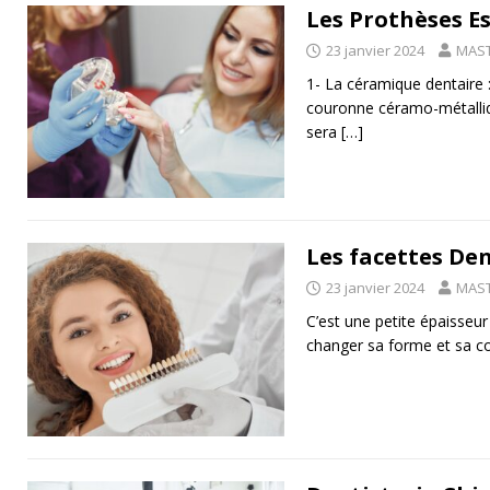
Les Prothèses E
23 janvier 2024
MAST
1- La céramique dentaire 
couronne céramo-métallique
sera
[…]
Les facettes De
23 janvier 2024
MAST
C’est une petite épaisseur
changer sa forme et sa cou