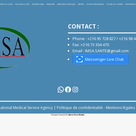
ADIE DU COEUR
MALADIE DU FOIE
MYOMECTOMIE
MÉDECINE
MÉDECINE ESTHÉTIQUE
OBESITE
PLASTIE ABDOMINALE
PLASTIE DE L'HYMEN
PROTHÈSES D
CONTACT :
Phone : +216 95 728 827 / +216 98 
Fax :+216 73 304 470
Email : IMSA.SANTE@gmail.com
Messenger Live Chat
ational Medical Service Agency |
Politique de confidentialité
-
Mentions légales
Marquee Powered By
Know How Media
.