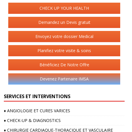
CHECK UP YOUR HEALTH
Demandez un Devis gratuit
Envoyez votre dossier Medical
Planifiez votre visite & soins
Bénéficiez De Notre Offre
Devenez Partenaire IMSA
SERVICES ET INTERVENTIONS
♦️ ANGIOLOGIE ET CURES VARICES
♦️ CHECK-UP & DIAGNOSTICS
♦️ CHIRURGIE CARDIAQUE-THORACIQUE ET VASCULAIRE