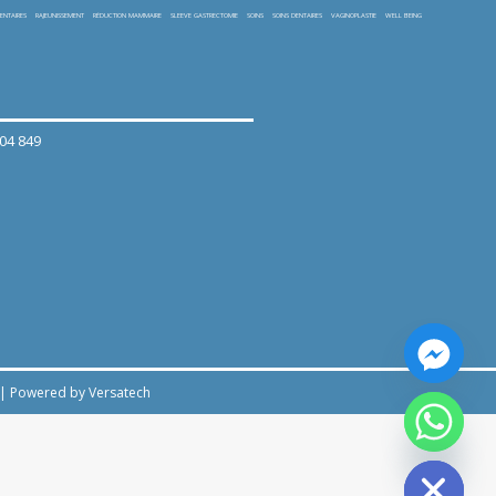
ENTAIRES
RAJEUNISSEMENT
RÉDUCTION MAMMAIRE
SLEEVE GASTRECTOMIE
SOINS
SOINS DENTAIRES
VAGINOPLASTIE
WELL BEING
404 849
|
Powered by Versatech
Hide chaty