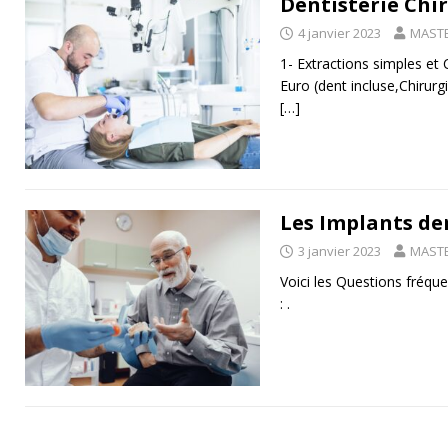
Dentisterie Chir
4 janvier 2023
MASTE
1- Extractions simples et 
Euro (dent incluse,Chirurg
[…]
Les Implants de
3 janvier 2023
MASTE
Voici les Questions fréqu
: .