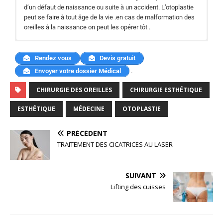
d’un défaut de naissance ou suite à un accident. L’otoplastie
peut se faire à tout âge de la vie .en cas de malformation des
oreilles à la naissance on peut les opérer tôt .
L’intervention dure environ 1 h ( plus si cette intervention est
Pour plus détails sur le prix de votre chirurgie des paupières en
associée à une autre intervention esthétique : lifting ,
Tunisie, rendez-vous sur notre page tarifs et demandez un
Rendez vous
Devis gratuit
blépharoplastie ou autre .. • Douleurs en général Modérées. •
devis personnalisé en ligne.
.
Envoyer votre dossier Médical
parfois Ecchymoses et oreilles gonflée. • Soins nécessaires :
Pansement, fils résorbables et bandeau de contention. •
CHIRURGIE DES OREILLES
CHIRURGIE ESTHÉTIQUE
Congés : Il faut Prévoir 6 à 8 jours
ESTHÉTIQUE
MÉDECINE
OTOPLASTIE
PRÉCÉDENT
TRAITEMENT DES CICATRICES AU LASER
SUIVANT
Lifting des cuisses