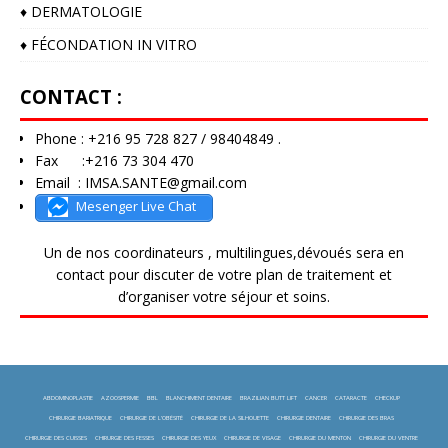
♦️ DERMATOLOGIE
♦️ FÉCONDATION IN VITRO
CONTACT :
Phone : +216 95 728 827 / 98404849 .
Fax :+216 73 304 470
Email : IMSA.SANTE@gmail.com
Mesenger Live Chat
Un de nos coordinateurs , multilingues,dévoués sera en
contact pour discuter de votre plan de traitement et
d’organiser votre séjour et soins.
ABDOMINOPLASTIE
AZOOSPERMIE
BBL
BLANCHIMENT DENTAIRE
BRAZILIAN BUTT LIFT
CANCER
CATARACTE
CHECKUP
CHIRURGIE BARIATRIQUE
CHIRURGIE DE L'OBÉSITÉ
CHIRURGIE DE LA SILHOUETTE
CHIRURGIE DENTAIRE
CHIRURGIE DES BRAS
CHIRURGIE DES CUISSES
CHIRURGIE DES FESSES
CHIRURGIE DES YEUX
CHIRURGIE DE VISAGE
CHIRURGIE DU MENTON
CHIRURGIE DU VENTRE