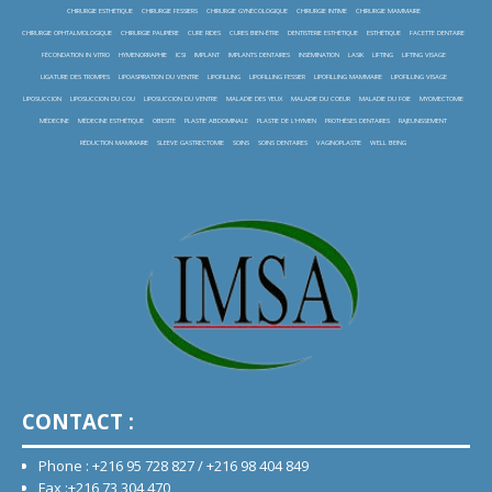
CHIRURGIE ESTHÉTIQUE
CHIRURGIE FESSIERS
CHIRURGIE GYNÉCOLOGIQUE
CHIRURGIE INTIME
CHIRURGIE MAMMAIRE
CHIRURGIE OPHTALMOLOGIQUE
CHIRURGIE PAUPIÈRE
CURE RIDES
CURES BIEN-ÊTRE
DENTISTERIE ESTHÉTIQUE
ESTHÉTIQUE
FACETTE DENTAIRE
FÉCONDATION IN VITRO
HYMENORRAPHIE
ICSI
IMPLANT
IMPLANTS DENTAIRES
INSÉMINATION
LASIK
LIFTING
LIFTING VISAGE
LIGATURE DES TROMPES
LIPOASPIRATION DU VENTRE
LIPOFILLING
LIPOFILLING FESSIER
LIPOFILLING MAMMAIRE
LIPOFILLING VISAGE
LIPOSUCCION
LIPOSUCCION DU COU
LIPOSUCCION DU VENTRE
MALADIE DES YEUX
MALADIE DU COEUR
MALADIE DU FOIE
MYOMECTOMIE
MÉDECINE
MÉDECINE ESTHÉTIQUE
OBESITE
PLASTIE ABDOMINALE
PLASTIE DE L'HYMEN
PROTHÈSES DENTAIRES
RAJEUNISSEMENT
RÉDUCTION MAMMAIRE
SLEEVE GASTRECTOMIE
SOINS
SOINS DENTAIRES
VAGINOPLASTIE
WELL BEING
CONTACT :
Phone : +216 95 728 827 / +216 98 404 849
Fax :+216 73 304 470