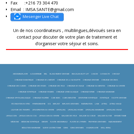
Fax :+216 73 304 470
Email : IMSA.SANTE@gmail.com
Mesenger Live Chat
Un de nos coordinateurs , multilingues,dévoués sera en
contact pour discuter de votre plan de traitement et
d’organiser votre séjour et soins.
ABDOMINOPLASTIE
AZOOSPERMIE
BBL
BLANCHIMENT DENTAIRE
BRAZILIAN BUTT LIFT
CANCER
CATARACTE
CHECKUP
CHIRURGIE BARIATRIQUE
CHIRURGIE DE L'OBÉSITÉ
CHIRURGIE DE LA SILHOUETTE
CHIRURGIE DENTAIRE
CHIRURGIE DES BRAS
CHIRURGIE DES CUISSES
CHIRURGIE DES FESSES
CHIRURGIE DES YEUX
CHIRURGIE DE VISAGE
CHIRURGIE DU MENTON
CHIRURGIE DU VENTRE
CHIRURGIE ESTHÉTIQUE
CHIRURGIE FESSIERS
CHIRURGIE GYNÉCOLOGIQUE
CHIRURGIE INTIME
CHIRURGIE MAMMAIRE
CHIRURGIE OPHTALMOLOGIQUE
CHIRURGIE PAUPIÈRE
CURE RIDES
CURES BIEN-ÊTRE
DENTISTERIE ESTHÉTIQUE
ESTHÉTIQUE
FACETTE DENTAIRE
FÉCONDATION IN VITRO
HYMENORRAPHIE
ICSI
IMPLANT
IMPLANTS DENTAIRES
INSÉMINATION
LASIK
LIFTING
LIFTING VISAGE
LIGATURE DES TROMPES
LIPOASPIRATION DU VENTRE
LIPOFILLING
LIPOFILLING FESSIER
LIPOFILLING MAMMAIRE
LIPOFILLING VISAGE
LIPOSUCCION
LIPOSUCCION DU COU
LIPOSUCCION DU VENTRE
MALADIE DES YEUX
MALADIE DU COEUR
MALADIE DU FOIE
MYOMECTOMIE
MÉDECINE
MÉDECINE ESTHÉTIQUE
OBESITE
PLASTIE ABDOMINALE
PLASTIE DE L'HYMEN
PROTHÈSES DENTAIRES
RAJEUNISSEMENT
RÉDUCTION MAMMAIRE
SLEEVE GASTRECTOMIE
SOINS
SOINS DENTAIRES
VAGINOPLASTIE
WELL BEING